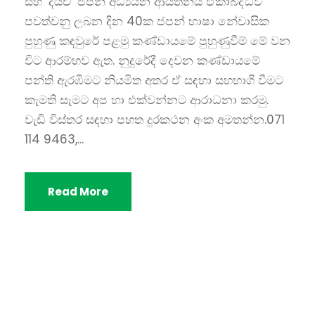
සහ ‘දයිචි’ ජපන් අධ්‍යයන ආයතනය ඒකාබද්ධව
පවත්වනු ලබන දින 40ක ජපන් භාෂා නේවාසික
පුහුණු කඳවුරේ පළමු කණ්ඩායමේ පුහුණුවීම් මේ වන
විට ආරම්භව ඇත. නුදුරේදී දෙවන කණ්ඩායමේ
පන්ති ඇරඹීමට නියමිත අතර ඒ සඳහා සහභාගි වීමට
කැමති සැමට අප හා එක්වන්නට ආරාධනා කරමු.
වැඩි විස්තර සඳහා පහත දුරකථන අංක අමතන්න.071
114 9463,...
Read More