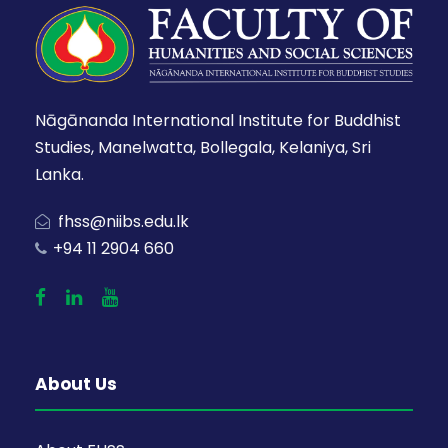
Nāgānanda International Institute for Buddhist
Studies, Manelwatta, Bollegala, Kelaniya, Sri
Lanka.
fhss@niibs.edu.lk
+94 11 2904 660
About Us