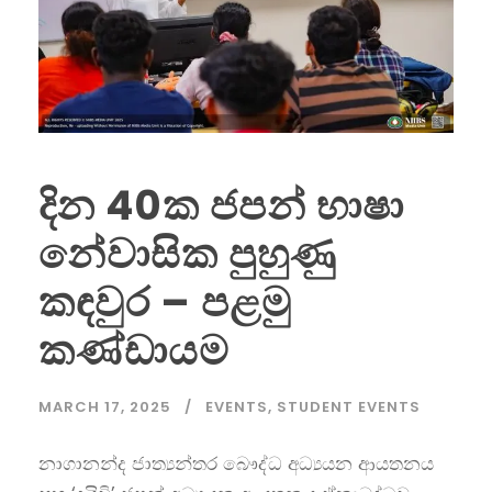
දින 40ක ජපන් භාෂා
නේවාසික පුහුණු
කඳවුර – පළමු
කණ්ඩායම
MARCH 17, 2025
EVENTS
,
STUDENT EVENTS
නාගානන්ද ජාත්‍යන්තර බෞද්ධ අධ්‍යයන ආයතනය