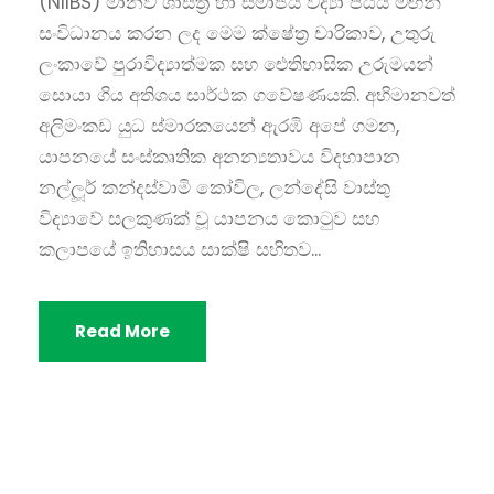
(NIIBS) මානව ශාස්ත්‍ර හා සමාජීය විද්‍යා පීඨය මඟින්
සංවිධානය කරන ලද මෙම ක්ෂේත්‍ර චාරිකාව, උතුරු
ලංකාවේ පුරාවිද්‍යාත්මක සහ ඓතිහාසික උරුමයන්
සොයා ගිය අතිශය සාර්ථක ගවේෂණයකි. අභිමානවත්
අලිමංකඩ යුධ ස්මාරකයෙන් ඇරඹි අපේ ගමන,
යාපනයේ සංස්කෘතික අනන්‍යතාවය විදහාපාන
නල්ලූර් කන්දස්වාමි කෝවිල, ලන්දේසි වාස්තු
විද්‍යාවේ සලකුණක් වූ යාපනය කොටුව සහ
කලාපයේ ඉතිහාසය සාක්ෂි සහිතව...
Read More