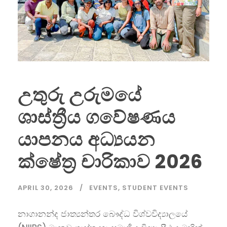
උතුරු උරුමයේ
ශාස්ත්‍රීය ගවේෂණය
යාපනය අධ්‍යයන
ක්ෂේත්‍ර චාරිකාව 2026
APRIL 30, 2026
EVENTS
,
STUDENT EVENTS
නාගානන්ද ජාත්‍යන්තර බෞද්ධ විශ්වවිද්‍යාලයේ