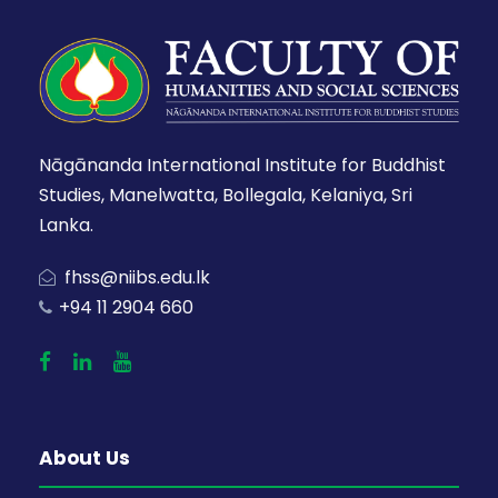
Nāgānanda International Institute for Buddhist
Studies, Manelwatta, Bollegala, Kelaniya, Sri
Lanka.
fhss@niibs.edu.lk
+94 11 2904 660
About Us